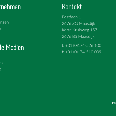
rnehmen
Kontakt
Postfach 1
anzen
2676 ZG Maasdijk
e
Korte Kruisweg 157
2676 BS Maasdijk
le Medien
t: +31 (0)174-526 100
f: +31 (0)174-510 009
ok
e
Po