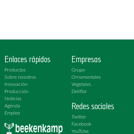
Enlaces rápidos
Empresas
Productos
Grupo
Sobre nosotros
Ornamentales
Innovación
Vegetales
Producción
Deliflor
Noticias
Redes sociales
Agenda
Empleo
Twitter
Facebook
YouTube