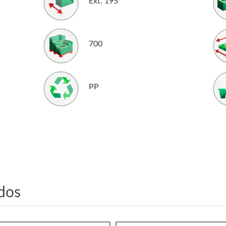
Ext. 195
700
PP
dos