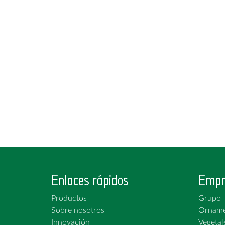
Enlaces rápidos
Empr
Productos
Grupo
Sobre nosotros
Orname
Innovación
Vegetal