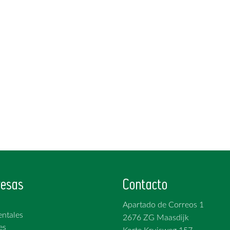
esas
Contacto
Apartado de Correos 1
ntales
2676 ZG Maasdijk
es