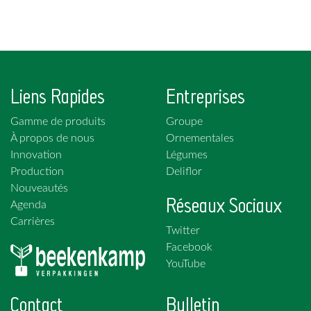
Liens Rapides
Entreprises
Gamme de produits
Groupe
À propos de nous
Ornementales
Innovation
Légumes
Production
Deliflor
Nouveautés
Réseaux Sociaux
Agenda
Carrières
Twitter
Facebook
YouTube
Contact
Bulletin