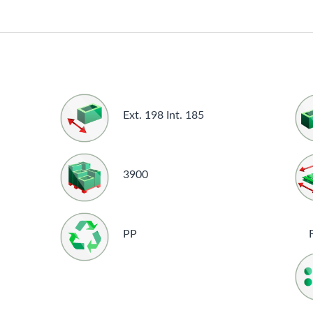
Ext. 198 Int. 185
3900
PP