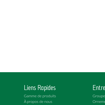
Liens Rapides
Entre
Gamme de produits
Groupe
À propos de nous
Orneme