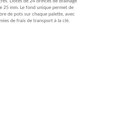
tres. Dotés de 24 orifices de drainage
de 25 mm. Le fond unique permet de
re de pots sur chaque palette, avec
es de frais de transport à la clé.