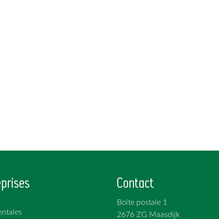
prises
Contact
Boîte postale 1
ntales
2676 ZG Maasdijk