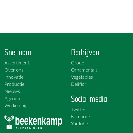
Snel naar
Bedrijven
Assortiment
Group
Over ons
Ornamentals
Innovatie
Vegetables
Productie
Deliflor
Nieuws
Social media
Agenda
Werken bij
Twitter
Facebook
YouTube