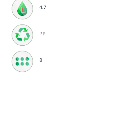
4.7
PP
8