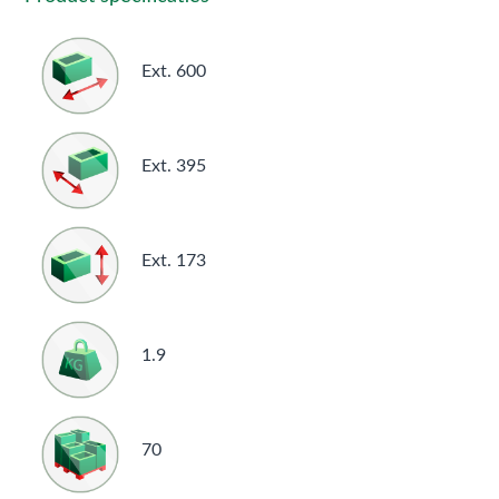
Ext. 600
Ext. 395
Ext. 173
1.9
70