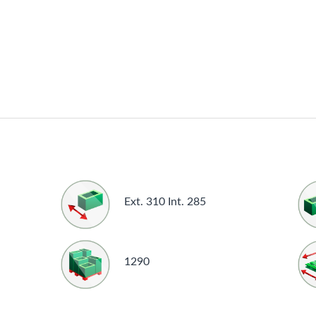
Ext. 310 Int. 285
1290