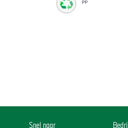
PP
Snel naar
Bedri