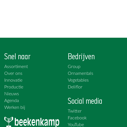
Snel naar
Bedrijven
Assortiment
Group
Over ons
Ornamentals
Innovatie
Vegetables
Productie
Deliflor
Nieuws
Social media
Agenda
Werken bij
Twitter
Facebook
YouTube