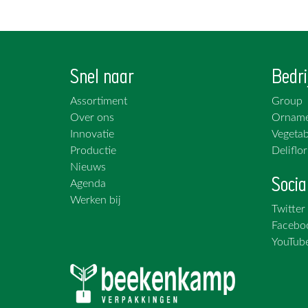
Snel naar
Bedri
Assortiment
Group
Over ons
Orname
Innovatie
Vegetab
Productie
Deliflor
Nieuws
Socia
Agenda
Werken bij
Twitter
Facebo
YouTub