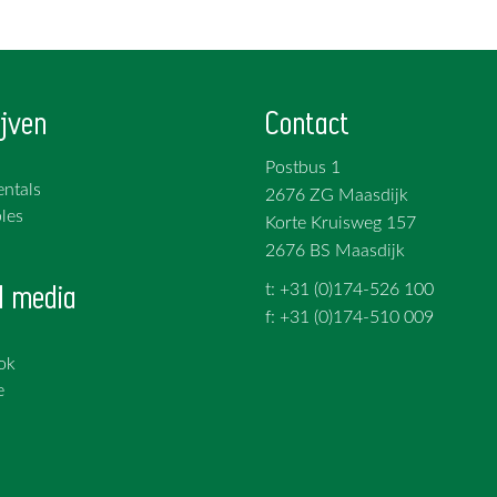
jven
Contact
Postbus 1
ntals
2676 ZG Maasdijk
les
Korte Kruisweg 157
2676 BS Maasdijk
l media
t: +31 (0)174-526 100
f: +31 (0)174-510 009
ok
e