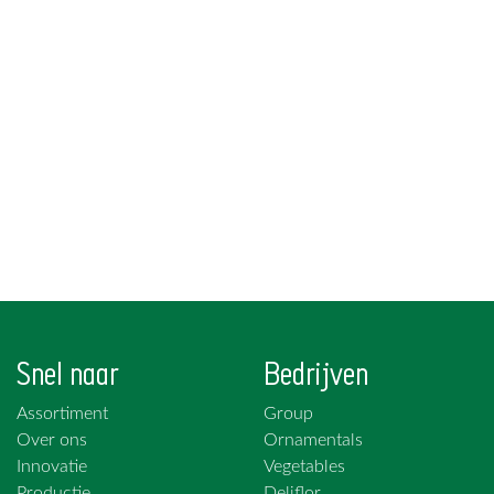
Snel naar
Bedrijven
Assortiment
Group
Over ons
Ornamentals
Innovatie
Vegetables
Productie
Deliflor