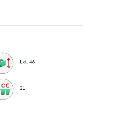
Ext. 46
21