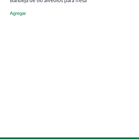
Bandeja de 66 alveolos para fresa
Agregar