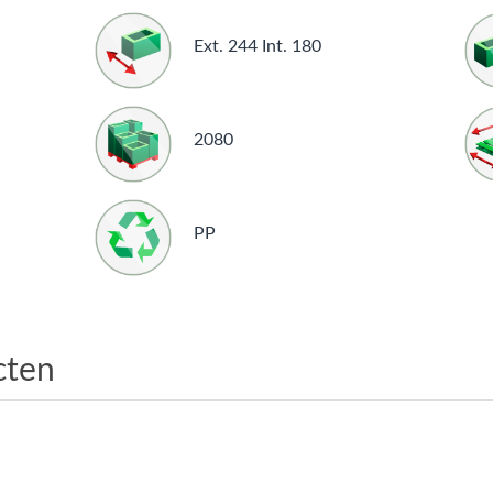
Ext. 244 Int. 180
2080
PP
cten