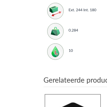
Ext. 244 Int. 180
0.284
10
Gerelateerde produ