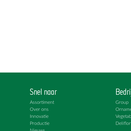
Snel naar
Bedri
Assortiment
Group
Over ons
Orname
Innovatie
Vegetab
Productie
Deliflor
Nieuws