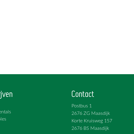
jven
Contact
Postbus 1
ntals
2676 ZG Maasdijk
les
Korte Kruisweg 157
2676 BS Maasdijk