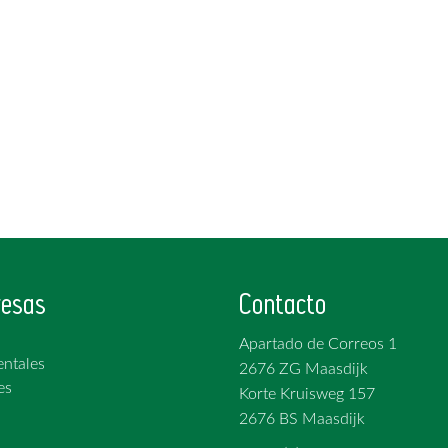
esas
Contacto
Apartado de Correos 1
ntales
2676 ZG Maasdijk
es
Korte Kruisweg 157
2676 BS Maasdijk