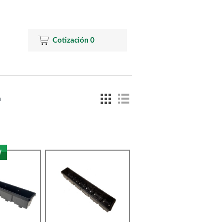
Cotización
0
a