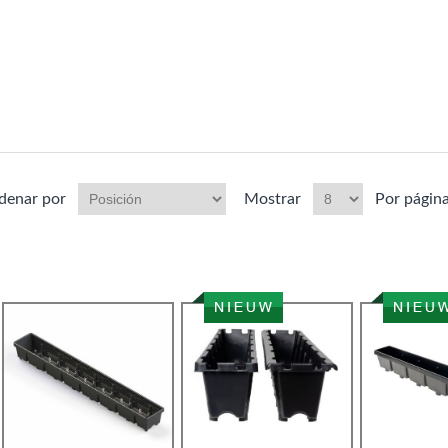
denar por
Mostrar
Por págin