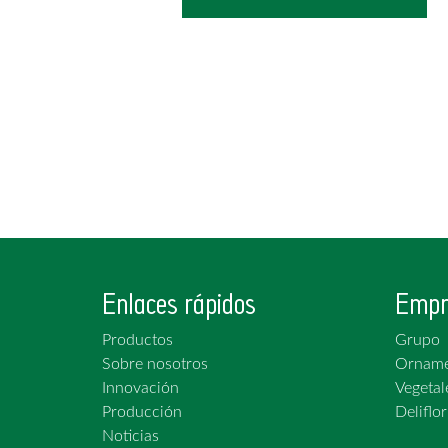
Enlaces rápidos
Empr
Productos
Grupo
Sobre nosotros
Orname
Innovación
Vegetal
Producción
Deliflor
Noticias