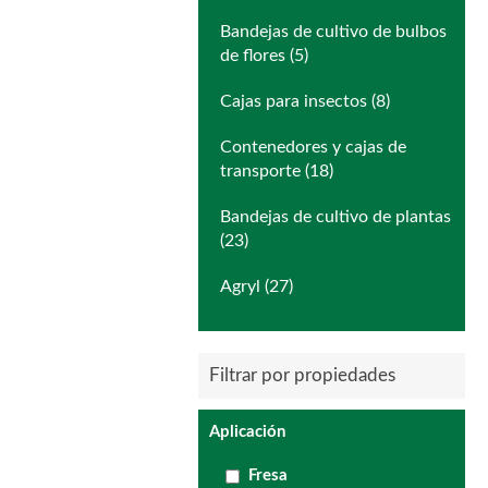
Bandejas de cultivo de bulbos
de flores (5)
Cajas para insectos (8)
Contenedores y cajas de
transporte (18)
Bandejas de cultivo de plantas
(23)
Agryl (27)
Filtrar por propiedades
Aplicación
Fresa